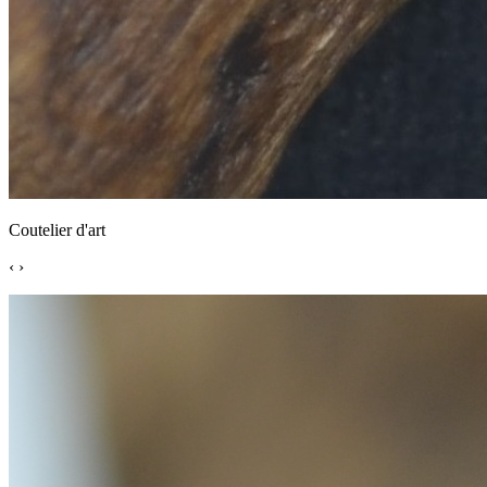
Coutelier d'art
‹
›