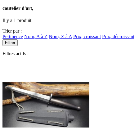
coutelier d'art,
Il y a 1 produit.
Trier par :
Pertinence
Nom, A à Z
Nom, Z à A
Prix, croissant
Prix, décroissant
Filtrer
Filtres actifs :