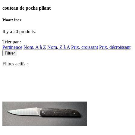
couteau de poche pliant
Wootz inox
Il y a 20 produits.
Trier par :
Pertinence
Nom, A à Z
Nom, Z à A
Prix, croissant
Prix, décroissant
Filtrer
Filtres actifs :